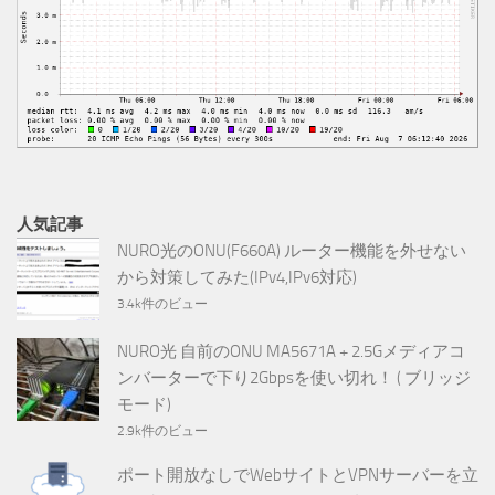
人気記事
NURO光のONU(F660A) ルーター機能を外せない
から対策してみた(IPv4,IPv6対応)
3.4k件のビュー
NURO光 自前のONU MA5671A + 2.5Gメディアコ
ンバーターで下り2Gbpsを使い切れ！ ( ブリッジ
モード)
2.9k件のビュー
ポート開放なしでWebサイトとVPNサーバーを立