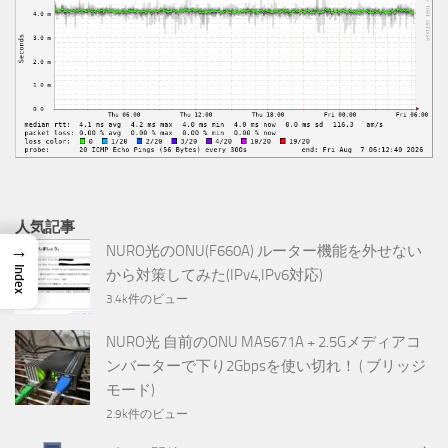
人気記事
→
NURO光のONU(F660A) ルーター機能を外せない
Index
から対策してみた(IPv4,IPv6対応)
3.4k件のビュー
NURO光 自前のONU MA5671A + 2.5Gメディアコ
ンバーターで下り2Gbpsを使い切れ！ ( ブリッジ
モード)
2.9k件のビュー