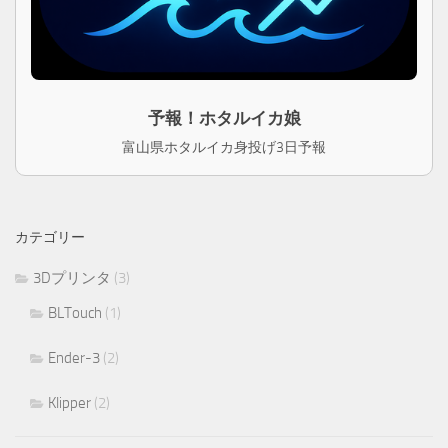
予報！ホタルイカ娘
富山県ホタルイカ身投げ3日予報
カテゴリー
3Dプリンタ
(3)
BLTouch
(1)
Ender-3
(2)
Klipper
(2)