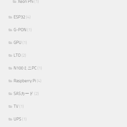
Xeon Phi
(1)
ESP32
(4)
G-PON
(1)
GPU
(1)
LTO
(2)
N100ミニPC
(1)
Raspberry Pi
(4)
SASカード
(2)
TV
(1)
UPS
(1)