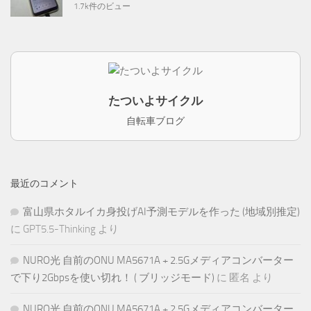
1.7k件のビュー
たついよサイクル
自転車ブログ
最近のコメント
富山県ホタルイカ身投げAI予測モデルを作った (地域別推定)
に
GPT5.5-Thinking
より
NURO光 自前のONU MA5671A + 2.5Gメディアコンバーター
で下り2Gbpsを使い切れ！ ( ブリッジモード)
に
匿名
より
NURO光 自前のONU MA5671A + 2.5Gメディアコンバーター