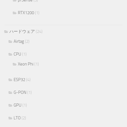
pfSense
(3)
RTX1200
(1)
ハードウェア
(24)
Airtag
(2)
CPU
(1)
Xeon Phi
(1)
ESP32
(4)
G-PON
(1)
GPU
(1)
LTO
(2)