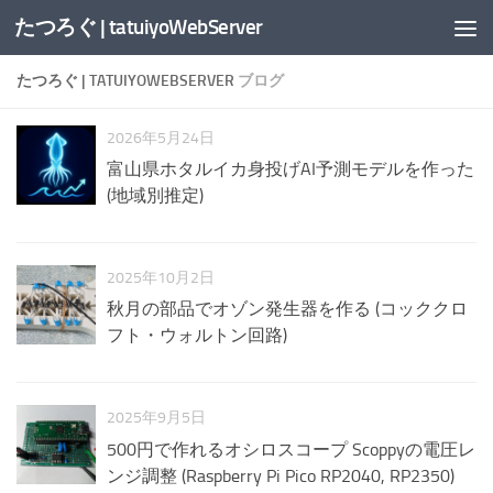
たつろぐ | tatuiyoWebServer
コンテンツへスキップ
たつろぐ | TATUIYOWEBSERVER
ブログ
2026年5月24日
富山県ホタルイカ身投げAI予測モデルを作った
(地域別推定)
2025年10月2日
秋月の部品でオゾン発生器を作る (コッククロ
フト・ウォルトン回路)
2025年9月5日
500円で作れるオシロスコープ Scoppyの電圧レ
ンジ調整 (Raspberry Pi Pico RP2040, RP2350)