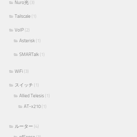
Nuro光
(3)
Tailscale
(1)
VoIP
(2)
Asterisk
(1)
SMARTalk
(1)
WiFi
(3)
スイッチ
(1)
Allied Telesis
(1)
AT-x210
(1)
ルーター
(4)