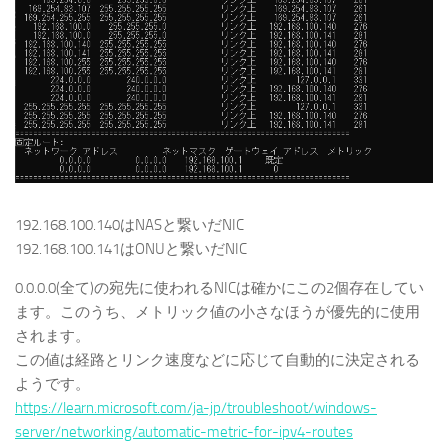
192.168.100.140はNASと繋いだNIC
192.168.100.141はONUと繋いだNIC
0.0.0.0(全て)の宛先に使われるNICは確かにこの2個存在してい
ます。このうち、メトリック値の小さなほうが優先的に使用
されます。
この値は経路とリンク速度などに応じて自動的に決定される
ようです。
https://learn.microsoft.com/ja-jp/troubleshoot/windows-
server/networking/automatic-metric-for-ipv4-routes