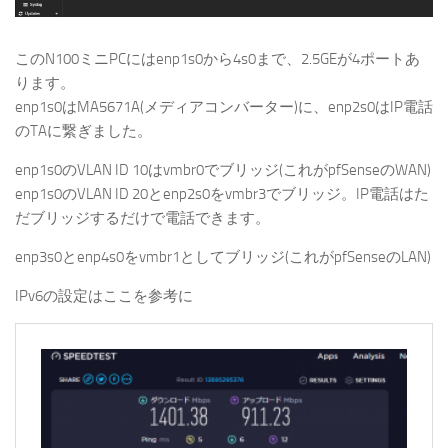
このN100ミニPCにはenp1s0から4s0まで、2.5GEが4ポートあ
ります。
enp1s0はMA5671A(メディアコンバーター)に、enp2s0はIP電話
のTAに繋ぎました。
enp1s0のVLAN ID 10はvmbr0でブリッジ(これがpfSenseのWAN)
enp1s0のVLAN ID 20とenp2s0をvmbr3でブリッジ。IP電話はた
だブリッジするだけで電話できます。
enp3s0とenp4s0をvmbr1としてブリッジ(これがpfSenseのLAN)
IPv6の設定はここを参考に