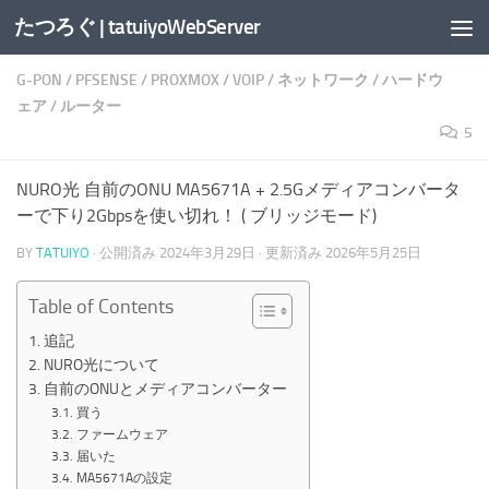
たつろぐ | tatuiyoWebServer
コンテンツへスキップ
G-PON
/
PFSENSE
/
PROXMOX
/
VOIP
/
ネットワーク
/
ハードウ
ェア
/
ルーター
5
NURO光 自前のONU MA5671A + 2.5Gメディアコンバータ
ーで下り2Gbpsを使い切れ！ ( ブリッジモード)
BY
TATUIYO
· 公開済み
2024年3月29日
· 更新済み
2026年5月25日
Table of Contents
追記
NURO光について
自前のONUとメディアコンバーター
買う
ファームウェア
届いた
MA5671Aの設定