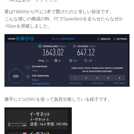
要はF660AからPCに2本で繋げたのと等しい状況です。
こんな感じの構成の時、PCでSpeedtestを走らせたらなぜか
1Gbpsを突破しました。
勝手に2つのNICを使って負荷分散している様子です。