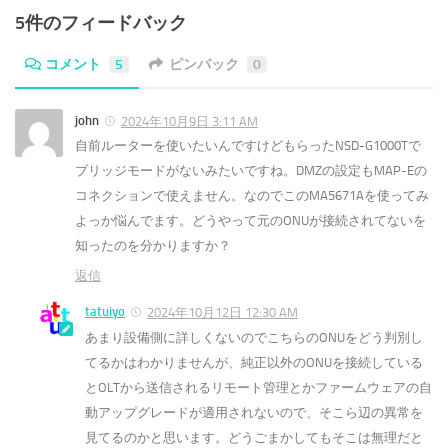
5件のフィードバック
コメント
5
ピンバック
0
john
2024年10月9日 3:11 AM
自前ルーターを使いたいんですけどもらったNSD-G1000Tで
ブリッジモードがないみたいですね。DMZの設定もMAP-Eの
コネクションで使えません。なのでこのMA5671Aを使ってみ
よっか悩んでます。どうやって元のONUが接続されてないを
知ったのを分かりますか？
返信
tatuiyo
2024年10月12日 12:30 AM
あまり設備側に詳しくないのでこちらのONUをどう判別し
てるかはわかりませんが、純正以外のONUを接続している
とOLTから送信されるリモート管理とかファームウェアの自
動アップグレードが適用されないので、そこら辺の異常を
見てるのかと思います。どうごまかしてもそこは無理だと