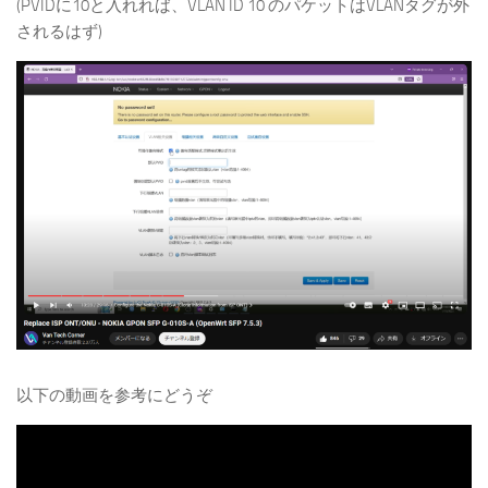
(PVIDに10と入れれば、VLAN ID 10 のパケットはVLANタグが外
されるはず)
以下の動画を参考にどうぞ