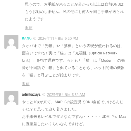
思うので、お手紙が来ることが分かった以上は自前ONUは
もうお勧めしません。私の他にも何人か同じ手紙が送られ
たようです…
返信
KANG
2024年11月8日 9:20 PM
タオバオで「光猫」や「猫棒」という表現が使われるのは、
面白いですね！実は「猫」は「光端机（Optical Network
Unit）」を指す通称です。もともと「猫」は「Modem」の発
音が中国語で「猫」と似ていることから、ネット関連の機器
を「猫」と呼ぶことが始まりです。
返信
admkazuya
2025年8月9日 6:34 AM
やっと10gが来て、MAP-Eの設定見てONU自前でいけるんじ
ゃね？と思って辿り着きました。
お手紙来るレベルでダメなんですね・・・・・UDM-Pro-Max
に直接差したいくらいなんですけど。