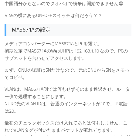
中国語分からないのでタオバオで紛争は開始できません😭
RJ45の横にあるON-OFFスイッチは何だろう？？
MA5671Aの設定
メディアコンバーターにMA5671AとPCを繋ぐ。
初期設定でMA5671AのWebUI IPは 192.168.1.10 なので、PCの
サブネットを合わせてアクセスします。
まず、ONUの認証はSNだけなので、元のONUからSNをメモっ
てコピペ。
VLANは、MA5671A側では何もせずそのまま透過させ、ルータ
ー側で処理することにします。
NURO光のVLAN IDは、普通のインターネットが10で、IP電話
は20。
最初のチェックボックスだけ入れてあとは何もしません。こ
れでVLANタグが付いたままパケットが流れてきます。