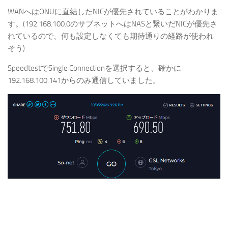
WANへはONUに直結したNICが優先されていることがわかりま
す。(192.168.100.0のサブネットへはNASと繋いだNICが優先さ
れているので、何も設定しなくても期待通りの経路が使われ
そう)
SpeedtestでSingle Connectionを選択すると、確かに
192.168.100.141からのみ通信していました。