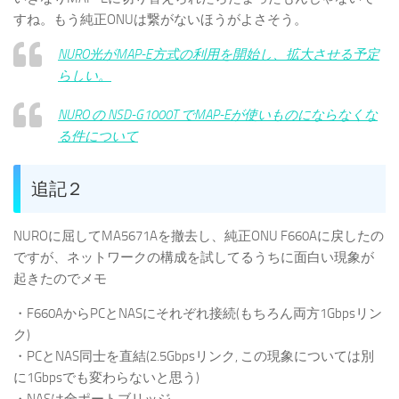
すね。もう純正ONUは繋がないほうがよさそう。
NURO光がMAP-E方式の利用を開始し、拡大させる予定
らしい。
NURO の NSD-G1000T でMAP-Eが使いものにならなくな
る件について
追記２
NUROに屈してMA5671Aを撤去し、純正ONU F660Aに戻したの
ですが、ネットワークの構成を試してるうちに面白い現象が
起きたのでメモ
・F660AからPCとNASにそれぞれ接続(もちろん両方1Gbpsリン
ク)
・PCとNAS同士を直結(2.5Gbpsリンク, この現象については別
に1Gbpsでも変わらないと思う)
・NASは全ポートブリッジ