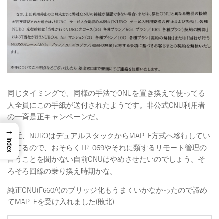
同じタイミングで、同様の手法でONUを置き換えて使ってる
人全員にこの手紙が送付されたようです。非公式ONU利用者
の一斉是正キャンペーンだ。
→
最近、NUROはデュアルスタックからMAP-E方式へ移行してい
Index
ってるので、おそらくTR-069やそれに類するリモート管理の
言うことを聞かない自前ONUはやめさせたいのでしょう。そ
ろそろ回線の乗り換え時期かな。
純正ONU(F660A)のブリッジ化もうまくいかなかったので諦め
てMAP-Eを受け入れました(敗北)