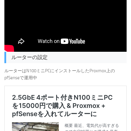
ルーターの設定
ルーターはN100ミニPCにインストールしたProxmox上の
pfSenseで運用中