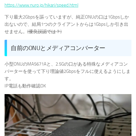
https://www.nuro.jp/hikari/speed.html
下り最大2Gbpsを謳っていますが、純正ONUの口は1Gbpsしか
出ないので、結局1つのクライアントからは1Gbpsしか引き出
せません。
(優良誤認では？)
自前のONUとメディアコンバーター
小型ONUのMA5671Aと、2.5Gの口がある特殊なメディアコン
バーターを使って下り理論値2Gbpsをフルに使えるようにしま
す。
IP電話も動作確認OK