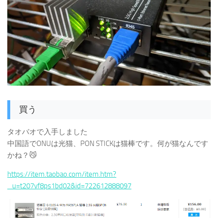
買う
タオバオで入手しました
中国語でONUは光猫、PON STICKは猫棒です。何が猫なんです
かね？😼
https://item.taobao.com/item.htm?
_u=t207vf8ps1bd02&id=722612888097