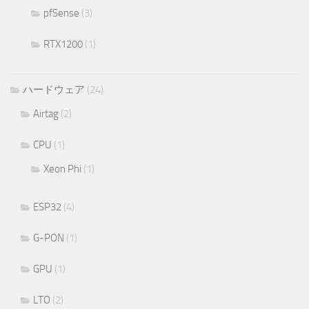
pfSense
(3)
RTX1200
(1)
ハードウェア
(24)
Airtag
(2)
CPU
(1)
Xeon Phi
(1)
ESP32
(4)
G-PON
(1)
GPU
(1)
LTO
(2)