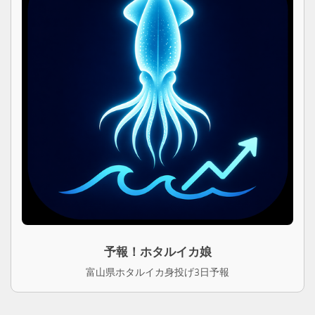
予報！ホタルイカ娘
富山県ホタルイカ身投げ3日予報