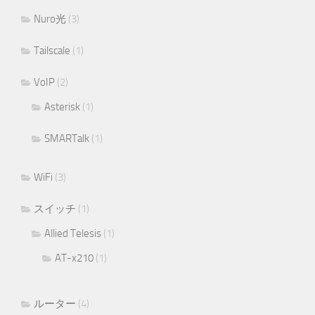
Nuro光
(3)
Tailscale
(1)
VoIP
(2)
Asterisk
(1)
SMARTalk
(1)
WiFi
(3)
スイッチ
(1)
Allied Telesis
(1)
AT-x210
(1)
ルーター
(4)