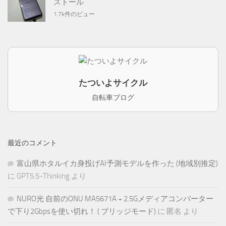
ストール
1.7k件のビュー
たついよサイクル
自転車ブログ
最近のコメント
富山県ホタルイカ身投げAI予測モデルを作った (地域別推定)
に
GPT5.5-Thinking
より
NURO光 自前のONU MA5671A + 2.5Gメディアコンバーター
で下り2Gbpsを使い切れ！ ( ブリッジモード)
に
匿名
より