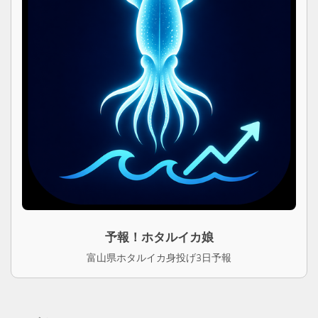
予報！ホタルイカ娘
富山県ホタルイカ身投げ3日予報