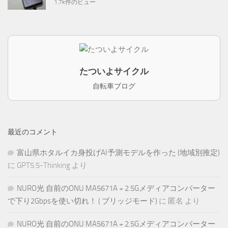
1.7k件のビュー
たついよサイクル
自転車ブログ
最近のコメント
富山県ホタルイカ身投げAI予測モデルを作った (地域別推定)
に
GPT5.5-Thinking
より
NURO光 自前のONU MA5671A + 2.5Gメディアコンバーター
で下り2Gbpsを使い切れ！ ( ブリッジモード)
に
匿名
より
NURO光 自前のONU MA5671A + 2.5Gメディアコンバーター