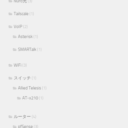
Nuro光
(3)
Tailscale
(1)
VoIP
(2)
Asterisk
(1)
SMARTalk
(1)
WiFi
(3)
スイッチ
(1)
Allied Telesis
(1)
AT-x210
(1)
ルーター
(4)
pfSense
(3)