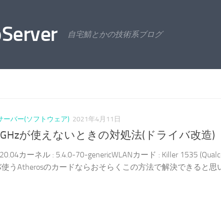
Server
自宅鯖とかの技術系ブログ
サーバー(ソフトウェア)
2021年4月11日
 IRで5GHzが使えないときの対処法(ドライバ改造)
r 20.04カーネル : 5.4.0-70-genericWLANカード : Killer 1535 (Qua
ドライバ使うAtherosのカードならおそらくこの方法で解決できると