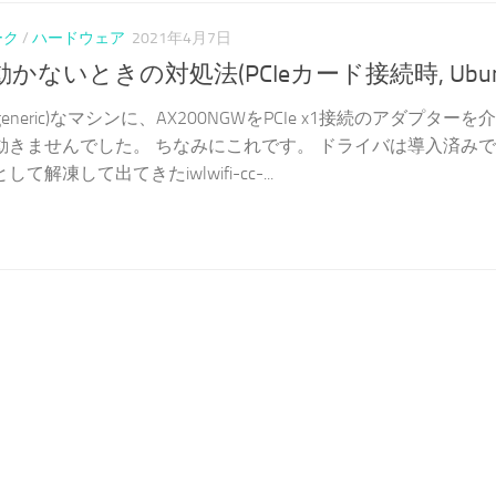
ーク
/
ハードウェア
2021年4月7日
xで動かないときの対処法(PCIeカード接続時, Ubun
.0-70-generic)なマシンに、AX200NGWをPCIe x1接続のアダプター
動きませんでした。 ちなみにこれです。 ドライバは導入済み
凍して出てきたiwlwifi-cc-...