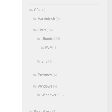
OS
(20)
Hackintosh
(2)
Linux
(14)
Ubuntu
(13)
KVM
(3)
ZFS
(1)
Proxmox
(4)
Windows
(4)
Windows 11
(2)
WordPress
(5)