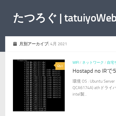
コンテンツへスキップ
たつろぐ | tatuiyoWeb
月別アーカイブ:
4月 2021
WIFI
/
ネットワーク
/
自宅
0
Hostapd no
環境 OS : Ubuntu Serve
QCA6174A) ath
intel製...