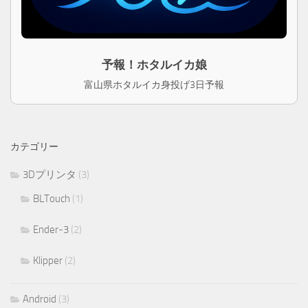
予報！ホタルイカ娘
富山県ホタルイカ身投げ3日予報
カテゴリー
3Dプリンタ
(3)
BLTouch
(1)
Ender-3
(2)
Klipper
(2)
Android
(3)