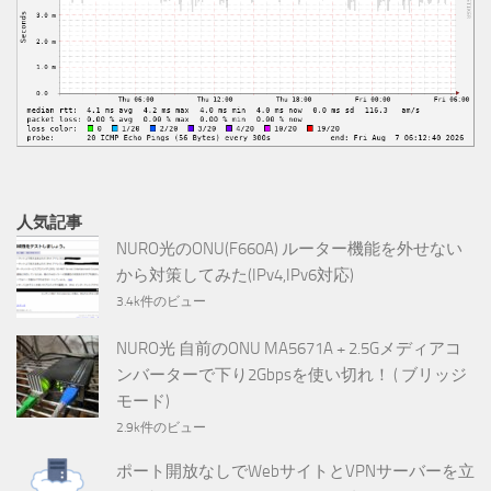
人気記事
NURO光のONU(F660A) ルーター機能を外せない
から対策してみた(IPv4,IPv6対応)
3.4k件のビュー
NURO光 自前のONU MA5671A + 2.5Gメディアコ
ンバーターで下り2Gbpsを使い切れ！ ( ブリッジ
モード)
2.9k件のビュー
ポート開放なしでWebサイトとVPNサーバーを立