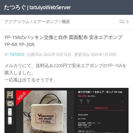
たつろぐ | tatuiyoWebServer
コンテンツへスキップ
アクアリウム
/
エアーポンプ
/
機器
0
YP-15Aのパッキン交換と自作 図面配布 安永エアポンプ
YP-6A YP-20A
BY
TATUIYO
· 公開済み
2022年10月14日
· 更新済み
2024年1月29日
メルカリにて、送料込み2200円で安永エアポンプのYP-15Aを
購入しました。
一応風は出てるそうです。