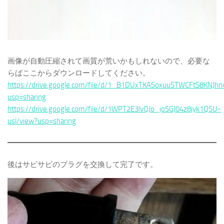
画像が自動圧縮されて画質が荒いかもしれないので、必要な
らばここからダウンロードしてください。
https://drive.google.com/file/d/1_B1DUxTKASoxuuSTWCFtS8KNJ
usp=sharing
https://drive.google.com/file/d/1WPT2E3lvQJo_joSGJ04z8jyk1QSU-
usl/view?usp=sharing
後はサビサビのプラグを交換して完了です。