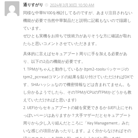
通りすがり
2024年3月30日 10:50 AM
同様な中華N100を検討してるのですが、あまり注目されない
機能が必要で当然中華製品だと説明に記載もないので躊躇し
ています。
ぜひとも実機をお持ちで技術力がありそうな方に確認が取れ
たらと思いコメントさせていただきます。
具体的に言えばセキュアブート周りに手を加える必要があ
り、以下の2点の機能が必要です。
1. TPMがちゃんと動作しているか (tpm2-toolsパッケージの
tpm2_pcrreadコマンドの結果を貼り付けていただければOKで
す、SHAハッシュなので機密情報などは含まれてません。も
し分かるようでしたら、そのTPMがCPUのfTPMかどうかも教
えていただければと思います)
2. UEFIからセキュアブートの鍵を変更できるか (UEFI上にそれ
っぽいページはありますか？大手マザーだとセキュアブート
周りから少し入り組んだところに「Key Management」みた
いな感じの項目があったりします。よく分からなければその