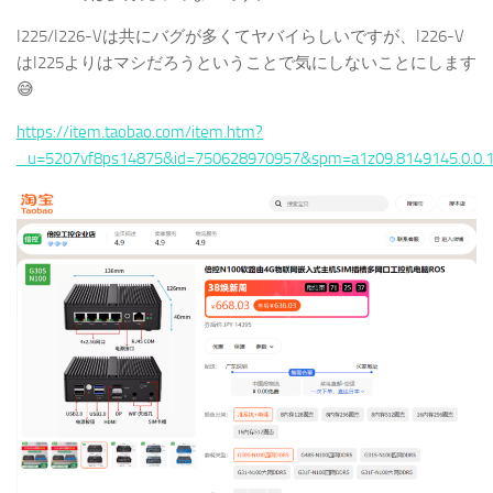
I225/I226-Vは共にバグが多くてヤバイらしいですが、I226-V
はI225よりはマシだろうということで気にしないことにします
😅
https://item.taobao.com/item.htm?
_u=5207vf8ps14875&id=750628970957&spm=a1z09.8149145.0.0.