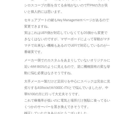
シロスコープの類を当てる余地がないのでfTPMの方が良
いと個人的には思います。
セキュアブートの鍵もKey Managementページがあるので
変更できますね。
実はこれはUEFI側が対応していなくてもOS側から変更で
きなくはないのですが、マザーボードによって挙動がマチ
マチで出来ない機種もあるのでUEFIで対応しているのが一
番確実です。
メーカー側でのカスタムをあまりしていないオリジナルに
近いAMI BIOSのように見えるので、逆に機種固有の変な挙
動に悩む必要はなさそうですね。
大手メーカー製だけど足回りを中心にスペックは完全に見
劣りするASRockのN100DC-ITXとで悩んでいましたが、中
華N100の方に行って大丈夫そうです。
これで稼働率が低いのに電気と場所だけ無駄に食ってるい
くつかのサーバーを置き換えできそうです。
検証していただきありがとうございました。