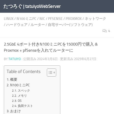
たつろぐ | tatuiyoWebServer
コンテンツへスキップ
LINUX
/
N100ミニPC
/
NIC
/
PFSENSE
/
PROXMOX
/
ネットワーク
/
ハードウェア
/
ルーター
/
自宅サーバー(ソフトウェア)
4
2.5GbE 4ポート付きN100ミニPCを15000円で購入 &
Proxmox + pfSenseを入れてルーターに
BY
TATUIYO
· 公開済み
2024年3月6日
· 更新済み
2025年6月27日
Table of Contents
概要
N100ミニPC
スペック
メモリ
OS
負荷テスト
おまけ