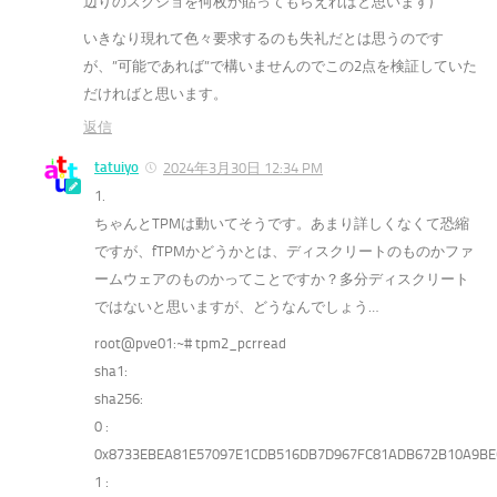
辺りのスクショを何枚か貼ってもらえればと思います)
いきなり現れて色々要求するのも失礼だとは思うのです
が、”可能であれば”で構いませんのでこの2点を検証していた
だければと思います。
返信
tatuiyo
2024年3月30日 12:34 PM
1.
ちゃんとTPMは動いてそうです。あまり詳しくなくて恐縮
ですが、fTPMかどうかとは、ディスクリートのものかファ
ームウェアのものかってことですか？多分ディスクリート
ではないと思いますが、どうなんでしょう…
root@pve01:~# tpm2_pcrread
sha1:
sha256:
0 :
0x8733EBEA81E57097E1CDB516DB7D967FC81ADB672B10A9BE
1 :