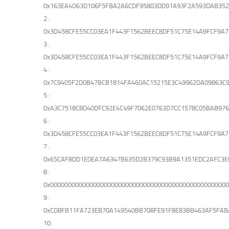
0x163EA4D63D106F5FBA2A6CDF95803DD91A93F2A593DAB352
2 :
0x3D458CFE55CC03EA1F443F1562BEEC8DF51C75E14A9FCF9A7
3 :
0x3D458CFE55CC03EA1F443F1562BEEC8DF51C75E14A9FCF9A7
4 :
0x7C9405F2D0B47BCB1814FA460AC15215E3C49962DA09863C
5 :
0xA3C7518C8D40DFC92E4C49F7062E0763D7CC1578C05BAB97
6 :
0x3D458CFE55CC03EA1F443F1562BEEC8DF51C75E14A9FCF9A7
7 :
0x65CAF8DD1E0EA7A6347B635D2B379C93B9A1351EDC2AFC3E
8 :
0x0000000000000000000000000000000000000000000000000
9 :
0xCD8FB11FA723EB70A149540BB708FE91F8E83BB463AF5FA
10: