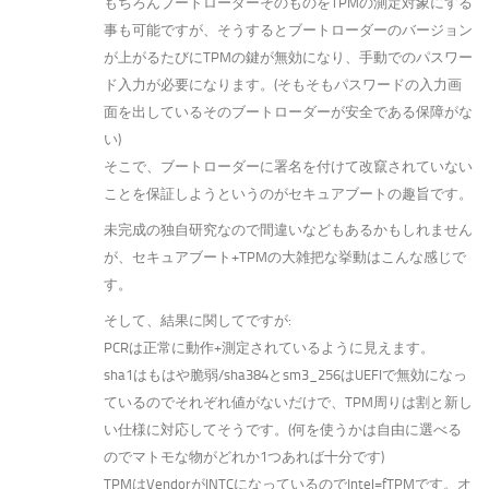
もちろんブートローダーそのものをTPMの測定対象にする
事も可能ですが、そうするとブートローダーのバージョン
が上がるたびにTPMの鍵が無効になり、手動でのパスワー
ド入力が必要になります。(そもそもパスワードの入力画
面を出しているそのブートローダーが安全である保障がな
い)
そこで、ブートローダーに署名を付けて改竄されていない
ことを保証しようというのがセキュアブートの趣旨です。
未完成の独自研究なので間違いなどもあるかもしれません
が、セキュアブート+TPMの大雑把な挙動はこんな感じで
す。
そして、結果に関してですが:
PCRは正常に動作+測定されているように見えます。
sha1はもはや脆弱/sha384とsm3_256はUEFIで無効になっ
ているのでそれぞれ値がないだけで、TPM周りは割と新し
い仕様に対応してそうです。(何を使うかは自由に選べる
のでマトモな物がどれか1つあれば十分です)
TPMはVendorがINTCになっているのでIntel=fTPMです。オ