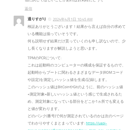
返信
通りすがり
2024年4月1日 10:45 AM
検証ありがとうございます！結果から言えば自分の求めて
いる機能は揃っていそうです。
何も説明せず結果だけ貰っていくのも申し訳ないので、少
し長くなりますが解説しようと思います。
TPMのPCRについて:
これは起動時のコンピューターの構成を保証するもので、
起動時からブートに関わるさまざまなデータ(ROMコード
や設定)を測定しハッシュ値を生成/記録します。
このハッシュ値はBitCoinやGitのように、前のハッシュ値
+測定対象=新しいハッシュ値という感じで生成されるた
め、測定対象になっている部分をどこか1ヵ所でも変える
と値が変わります。
どのバンク(番号)で何が測定されているのかは次のページ
でわかりやすくまとまっています:
https://uapi-