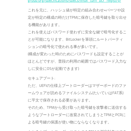
group.org/specifications/specs/linux_tpm_pcr_registry/
これを元に、ハッシュ値が特定の組み合わせ=パーツや設
定が特定の構成の時だけTPMに保存した暗号鍵を取り出せ
る機能があります。
これを使えばパスワード使わずに安全な鍵で暗号化するこ
とが可能になります、BitLockerを筆頭にルートパーティ
ションの暗号化で使われる事が多いです。
(構成が変わった時のためにパスワードも設定することが
ほとんどですが、普段の利用の範囲ではパスワード入力な
しに安全にOSが起動できます)
セキュアブート:
ただ、UEFIの仕様上ブートローダーはマザーボードのファ
ームウェアが読めるファイルシステム(たいていはFAT系)
に平文で保存される必要があります。
そのため、TPMから受け取った暗号鍵を攻撃者に送信する
ようなブートローダーに改竄されてしまうとTPMとPCRに
よる暗号鍵の保護が使い物にならなくなります。