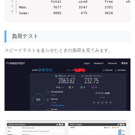
               total        used        free      shar
Mem:            7677        3347        3701         1
Swap:           4095         475        3620
負荷テスト
スピードテストを走らせたときの負荷を見てみます。