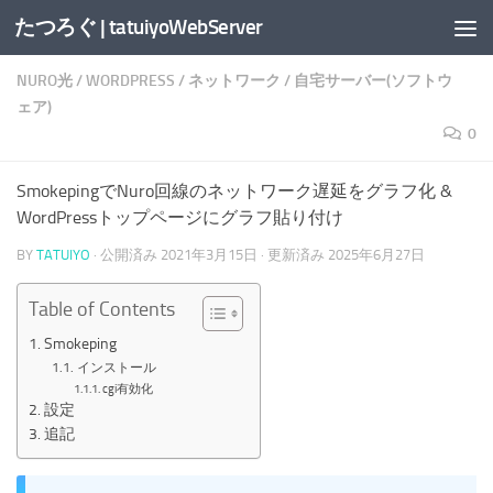
たつろぐ | tatuiyoWebServer
コンテンツへスキップ
NURO光
/
WORDPRESS
/
ネットワーク
/
自宅サーバー(ソフトウ
ェア)
0
SmokepingでNuro回線のネットワーク遅延をグラフ化 &
WordPressトップページにグラフ貼り付け
BY
TATUIYO
· 公開済み
2021年3月15日
· 更新済み
2025年6月27日
Table of Contents
Smokeping
インストール
cgi有効化
設定
追記