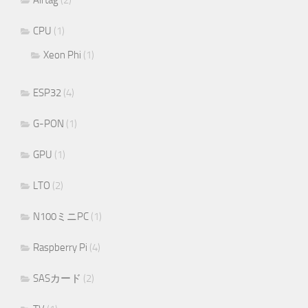
CPU
(1)
Xeon Phi
(1)
ESP32
(4)
G-PON
(1)
GPU
(1)
LTO
(2)
N100ミニPC
(1)
Raspberry Pi
(4)
SASカード
(2)