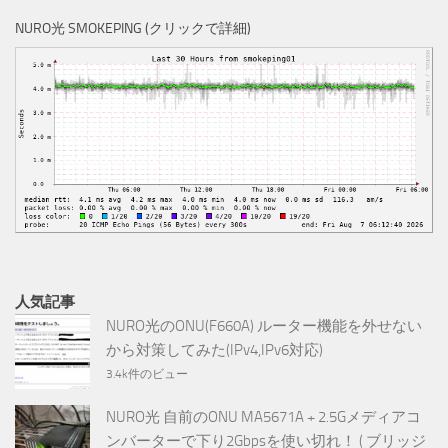
NURO光 SMOKEPING (クリックで詳細)
人気記事
NURO光のONU(F660A) ルーター機能を外せない
から対策してみた(IPv4,IPv6対応)
3.4k件のビュー
NURO光 自前のONU MA5671A + 2.5Gメディアコ
ンバーターで下り2Gbpsを使い切れ！ ( ブリッジ