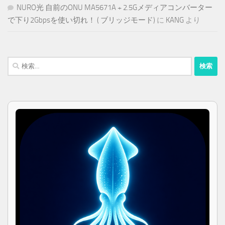
NURO光 自前のONU MA5671A + 2.5Gメディアコンバーター
で下り2Gbpsを使い切れ！ ( ブリッジモード)
に
KANG
より
検
索: