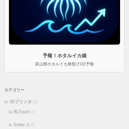
予報！ホタルイカ娘
富山県ホタルイカ身投げ3日予報
カテゴリー
3Dプリンタ
(3)
BLTouch
(1)
Ender-3
(2)