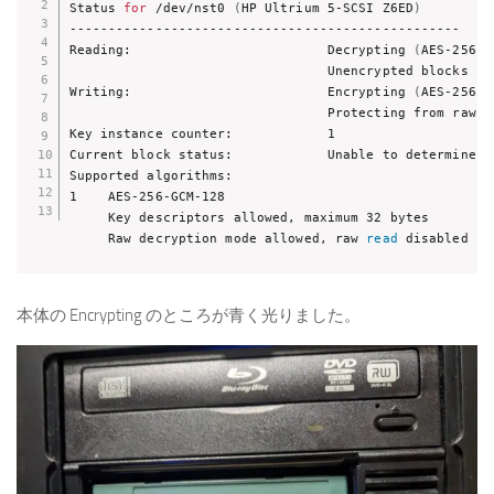
Status 
for
 /dev/nst0 
(
HP Ultrium 5-SCSI Z6ED
)
--------------------------------------------------

Reading:                         Decrypting 
(
AES-256-G
                                 Unencrypted blocks not
Writing:                         Encrypting 
(
AES-256-G
                                 Protecting from raw 
r
Key instance counter:            1

Current block status:            Unable to determine

Supported algorithms:

1    AES-256-GCM-128

     Key descriptors allowed, maximum 32 bytes

     Raw decryption mode allowed, raw 
read
 disabled by
本体の Encrypting のところが青く光りました。