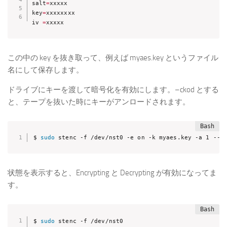
salt
=
xxxxx

key
=
xxxxxxxx

iv 
=
xxxxx
この中の key を抜き取って、例えば myaes.key というファイル
名にして保存します。
ドライブにキーを渡して暗号化を有効にします。–ckod とする
と、テープを抜いた時にキーがアンロードされます。
$ 
sudo
 stenc -f /dev/nst0 -e on -k myaes.key -a 1 --c
状態を表示すると、Encrypting と Decrypting が有効になってま
す。
$ 
sudo
 stenc -f /dev/nst0
