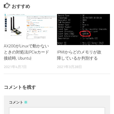
おすすめ
AX200がLinuxで動かない
ときの対処法(PCIeカード
IPMIからどのメモリが故
接続時, Ubuntu)
障しているか判別する
2021年4月7日
2021年3月28日
コメントを残す
コメント
※