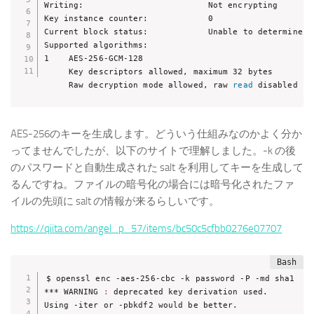
Writing:                         Not encrypting

Key instance counter:            0

Current block status:            Unable to determine

Supported algorithms:

1    AES-256-GCM-128

     Key descriptors allowed, maximum 32 bytes

     Raw decryption mode allowed, raw 
read
 disabled by
AES-256のキーを生成します。どういう仕組みなのかよく分か
ってませんでしたが、以下のサイトで理解しました。-k の後
のパスワードと自動生成された salt を利用してキーを生成して
るんですね。ファイルの暗号化の場合には暗号化されたファ
イルの先頭に salt の情報が来るらしいです。
https://qiita.com/angel_p_57/items/bc50c5cfbb0276e07707
$ openssl enc -aes-256-cbc -k password -P -md sha1

*** WARNING 
:
 deprecated key derivation used.

Using -iter or -pbkdf2 would be better.
