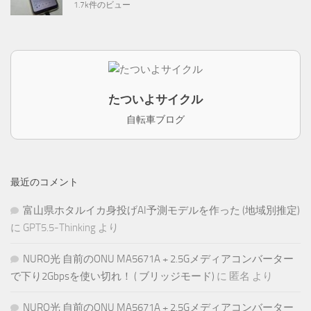
1.7k件のビュー
たついよサイクル
自転車ブログ
最近のコメント
富山県ホタルイカ身投げAI予測モデルを作った (地域別推定)
に
GPT5.5-Thinking
より
NURO光 自前のONU MA5671A + 2.5Gメディアコンバーター
で下り2Gbpsを使い切れ！ ( ブリッジモード)
に
匿名
より
NURO光 自前のONU MA5671A + 2.5Gメディアコンバーター