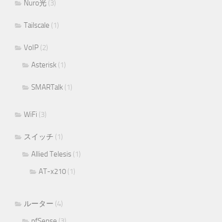
Nuro光
(3)
Tailscale
(1)
VoIP
(2)
Asterisk
(1)
SMARTalk
(1)
WiFi
(3)
スイッチ
(1)
Allied Telesis
(1)
AT-x210
(1)
ルーター
(4)
pfSense
(3)