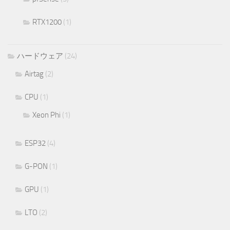
RTX1200
(1)
ハードウェア
(24)
Airtag
(2)
CPU
(1)
Xeon Phi
(1)
ESP32
(4)
G-PON
(1)
GPU
(1)
LTO
(2)