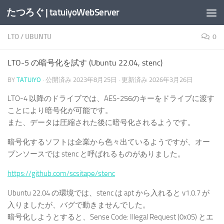
たつろぐ | tatuiyoWebServer
コンテンツへスキップ
LTO
/
UBUNTU
0
LTO-5 の暗号化を試す (Ubuntu 22.04, stenc)
BY
TATUIYO
· 公開済み
2023年8月25日
· 更新済み
2026年3月26日
LTO-4 以降のドライブでは、AES-256のキーをドライブに渡す
ことにより暗号化が可能です。
また、データは圧縮された後に暗号化されるようです。
暗号化するソフトは企業から色々出ているようですが、オー
プンソースでは stenc と呼ばれるものがありました。
https://github.com/scsitape/stenc
Ubuntu 22.04 の環境では、stenc は apt から入れると v1.0.7 が
入りましたが、バグで動きませんでした。
暗号化しようとすると、Sense Code: Illegal Request (0x05) とエ