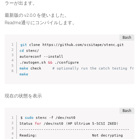
ラーが出ます。
最新版の v2.0.0 を使いました。
Readme通りにコンパイルします。
git
cd
 stenc/

autoreconf --install

./autogen.sh 
&&
make
 check     
# optionally run the catch testing fram
make
現在の状態を表示
$ 
sudo
 stenc -f /dev/nst0

Status 
for
 /dev/nst0 
(
HP Ultrium 5-SCSI Z6ED
)
--------------------------------------------------

Reading:                         Not decrypting
