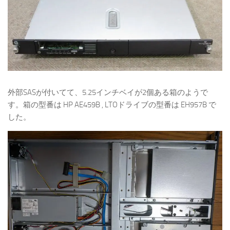
外部SASが付いてて、5.25インチベイが2個ある箱のようで
す。箱の型番は HP AE459B , LTOドライブの型番は EH957B で
した。