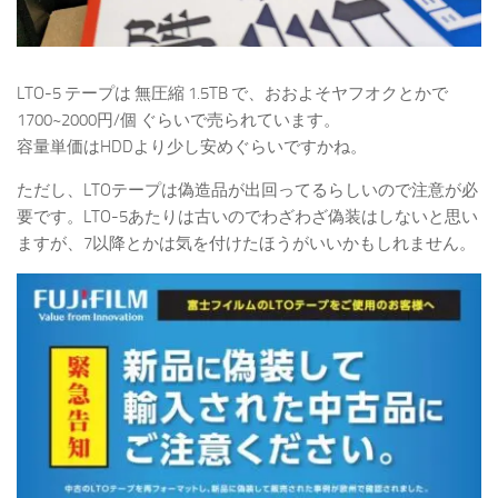
LTO-5 テープは 無圧縮 1.5TB で、おおよそヤフオクとかで
1700~2000円/個 ぐらいで売られています。
容量単価はHDDより少し安めぐらいですかね。
ただし、LTOテープは偽造品が出回ってるらしいので注意が必
要です。LTO-5あたりは古いのでわざわざ偽装はしないと思い
ますが、7以降とかは気を付けたほうがいいかもしれません。