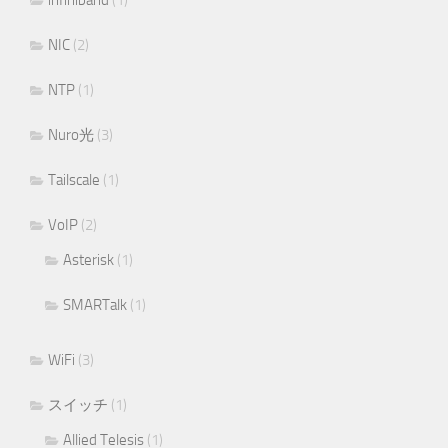
infiniband
(1)
NIC
(2)
NTP
(1)
Nuro光
(3)
Tailscale
(1)
VoIP
(2)
Asterisk
(1)
SMARTalk
(1)
WiFi
(3)
スイッチ
(1)
Allied Telesis
(1)