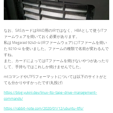
なお、SASカードはRAID用のIRではなく、HBAとして使うITフ
ァームウェアを焼いておく必要があります。
私は Megaraid 9240-4i (IRファームウェア) にITファームを焼い
た 9210-4i を使いました。ファームの種類で名前が変わるんで
すね。
また、カードによってはITファームを焼けないやつがあったり
して、手持ちではこれしか焼けませんでした。
mtコマンドやLTFSフォーマットについては以下のサイトがと
ても分かりやすかったです(丸投げ)
https://blog.yukirii.dev/linux-lto-tape-drive-management-
commands/
https://rabbit-note.com/2020/01/12/ubuntu-ltfs/