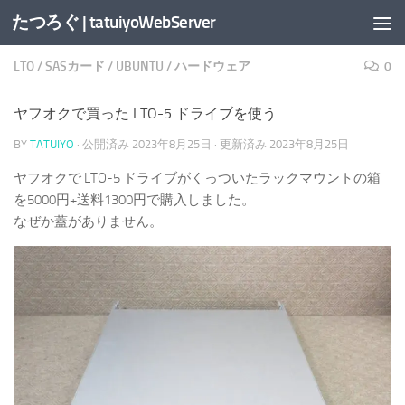
たつろぐ | tatuiyoWebServer
コンテンツへスキップ
LTO
/
SASカード
/
UBUNTU
/
ハードウェア
0
ヤフオクで買った LTO-5 ドライブを使う
BY
TATUIYO
· 公開済み
2023年8月25日
· 更新済み
2023年8月25日
ヤフオクで LTO-5 ドライブがくっついたラックマウントの箱
を5000円+送料1300円で購入しました。
なぜか蓋がありません。