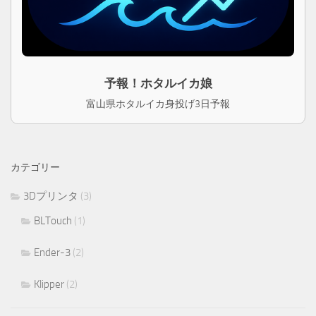
予報！ホタルイカ娘
富山県ホタルイカ身投げ3日予報
カテゴリー
3Dプリンタ
(3)
BLTouch
(1)
Ender-3
(2)
Klipper
(2)