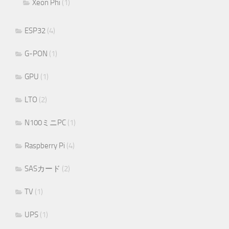
Xeon Phi
(1)
ESP32
(4)
G-PON
(1)
GPU
(1)
LTO
(2)
N100ミニPC
(1)
Raspberry Pi
(4)
SASカード
(2)
TV
(1)
UPS
(1)