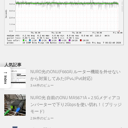
人気記事
→
NURO光のONU(F660A) ルーター機能を外せない
Index
から対策してみた(IPv4,IPv6対応)
3.4k件のビュー
NURO光 自前のONU MA5671A + 2.5Gメディアコ
ンバーターで下り2Gbpsを使い切れ！ ( ブリッジ
モード)
2.9k件のビュー