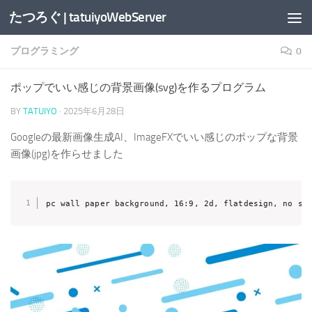
たつろぐ | tatuiyoWebServer
コンテンツへスキップ
プログラミング
0
ポップでいい感じの背景画像(svg)を作るプログラム
BY
TATUIYO
·
2025年6月28日
Googleの最新画像生成AI、ImageFXでいい感じのポップな背景
画像(jpg)を作らせました
pc wall paper background, 16:9, 2d, flatdesign, no sh