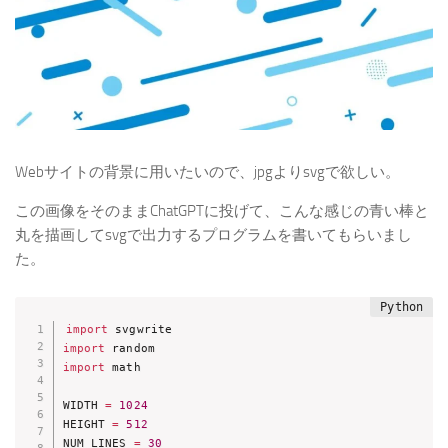
Webサイトの背景に用いたいので、jpgよりsvgで欲しい。
この画像をそのままChatGPTに投げて、こんな感じの青い棒と
丸を描画してsvgで出力するプログラムを書いてもらいまし
た。
import
import
import
 math

WIDTH 
=
1024
HEIGHT 
=
512
NUM_LINES 
=
30