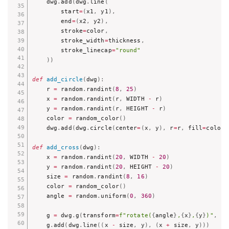
    dwg
.
add
(
dwg
.
line
(
        start
=
(
x1
,
 y1
)
,
        end
=
(
x2
,
 y2
)
,
        stroke
=
color
,
        stroke_width
=
thickness
,
        stroke_linecap
=
"round"
)
)
def
add_circle
(
dwg
)
:
    r 
=
 random
.
randint
(
8
,
25
)
    x 
=
 random
.
randint
(
r
,
 WIDTH 
-
 r
)
    y 
=
 random
.
randint
(
r
,
 HEIGHT 
-
 r
)
    color 
=
 random_color
(
)
    dwg
.
add
(
dwg
.
circle
(
center
=
(
x
,
 y
)
,
 r
=
r
,
 fill
=
color
)
def
add_cross
(
dwg
)
:
    x 
=
 random
.
randint
(
20
,
 WIDTH 
-
20
)
    y 
=
 random
.
randint
(
20
,
 HEIGHT 
-
20
)
    size 
=
 random
.
randint
(
8
,
16
)
    color 
=
 random_color
(
)
    angle 
=
 random
.
uniform
(
0
,
360
)
    g 
=
 dwg
.
g
(
transform
=
f"rotate(
{
angle
}
,
{
x
}
,
{
y
}
)"
,
 st
    g
.
add
(
dwg
.
line
(
(
x 
-
 size
,
 y
)
,
(
x 
+
 size
,
 y
)
)
)