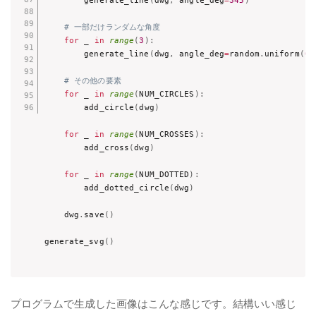
        generate_line
(
dwg
,
 angle_deg
=
345
)
# 一部だけランダムな角度
for
 _ 
in
range
(
3
)
:
        generate_line
(
dwg
,
 angle_deg
=
random
.
uniform
(
0
,
# その他の要素
for
 _ 
in
range
(
NUM_CIRCLES
)
:
        add_circle
(
dwg
)
for
 _ 
in
range
(
NUM_CROSSES
)
:
        add_cross
(
dwg
)
for
 _ 
in
range
(
NUM_DOTTED
)
:
        add_dotted_circle
(
dwg
)
    dwg
.
save
(
)
generate_svg
(
)
プログラムで生成した画像はこんな感じです。結構いい感じ