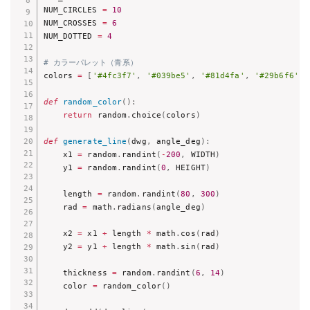
NUM_CIRCLES 
=
10
NUM_CROSSES 
=
6
NUM_DOTTED 
=
4
# カラーパレット（青系）
colors 
=
[
'#4fc3f7'
,
'#039be5'
,
'#81d4fa'
,
'#29b6f6'
,
def
random_color
(
)
:
return
 random
.
choice
(
colors
)
def
generate_line
(
dwg
,
 angle_deg
)
:
    x1 
=
 random
.
randint
(
-
200
,
 WIDTH
)
    y1 
=
 random
.
randint
(
0
,
 HEIGHT
)
    length 
=
 random
.
randint
(
80
,
300
)
    rad 
=
 math
.
radians
(
angle_deg
)
    x2 
=
 x1 
+
 length 
*
 math
.
cos
(
rad
)
    y2 
=
 y1 
+
 length 
*
 math
.
sin
(
rad
)
    thickness 
=
 random
.
randint
(
6
,
14
)
    color 
=
 random_color
(
)