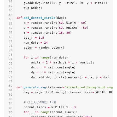
    g
.
add
(
dwg
.
line
(
(
x
,
 y 
-
 size
)
,
(
x
,
 y 
+
 size
)
)
)
    dwg
.
add
(
g
)
def
add_dotted_circle
(
dwg
)
:
    x 
=
 random
.
randint
(
50
,
 WIDTH 
-
50
)
    y 
=
 random
.
randint
(
50
,
 HEIGHT 
-
50
)
    r 
=
 random
.
randint
(
18
,
30
)
    dot_r 
=
1.5
    num_dots 
=
24
    color 
=
 random_color
(
)
for
 i 
in
range
(
num_dots
)
:
        angle 
=
2
*
 math
.
pi 
*
 i 
/
 num_dots

        dx 
=
 r 
*
 math
.
cos
(
angle
)
        dy 
=
 r 
*
 math
.
sin
(
angle
)
        dwg
.
add
(
dwg
.
circle
(
center
=
(
x 
+
 dx
,
 y 
+
 dy
)
,
 r
=
def
generate_svg
(
filename
=
"structured_background.svg"
)
    dwg 
=
 svgwrite
.
Drawing
(
filename
,
 size
=
(
WIDTH
,
 HEIG
# ほとんどの線は 15度
    normal_lines 
=
 NUM_LINES 
-
3
for
 _ 
in
range
(
normal_lines
)
: